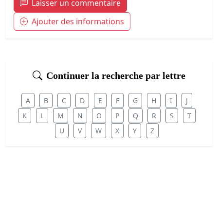
Laisser un commentaire
Ajouter des informations
Continuer la recherche par lettre
A
B
C
D
E
F
G
H
I
J
K
L
M
N
O
P
Q
R
S
T
U
V
W
X
Y
Z