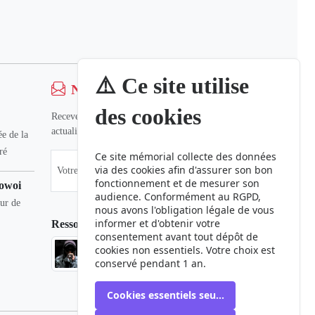
⚠️ Ce site utilise
Newsletter
des cookies
Recevez nos dernières informations et
actualités.
e de la
ré
Ce site mémorial collecte des données
via des cookies afin d'assurer son bon
fonctionnement et de mesurer son
owoi
audience. Conformément au RGPD,
eur de
nous avons l'obligation légale de vous
informer et d'obtenir votre
Ressources
consentement avant tout dépôt de
cookies non essentiels. Votre choix est
Phaduba camp boiro
conservé pendant 1 an.
Cookies essentiels seulement