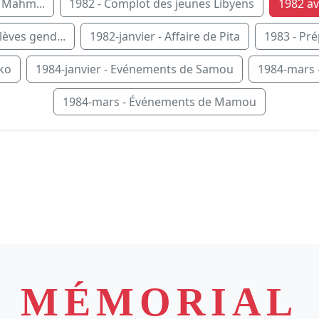
H Mahm...
1982 - Complot des jeunes Libyens
1982 avr
lèves gend...
1982-janvier - Affaire de Pita
1983 - Pré
ko
1984-janvier - Evénements de Samou
1984-mars 
1984-mars - Événements de Mamou
MÉMORIAL