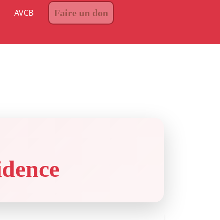
AVCB
Faire un don
sidence