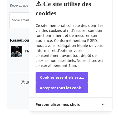
⚠️ Ce site utilise des
Recevez nos dernières informations et actualités.
cookies
Ce site mémorial collecte des données
via des cookies afin d'assurer son bon
fonctionnement et de mesurer son
Ressources
audience. Conformément au RGPD,
nous avons l'obligation légale de vous
informer et d'obtenir votre
Phaduba camp boiro
consentement avant tout dépôt de
cookies non essentiels. Votre choix est
conservé pendant 1 an.
Cookies essentiels seulement
2024 camp-boiro.org - Tous droits réservés
Accepter tous les cookies
Mémorial des Victimes du Camp Boiro
Personnaliser mes choix