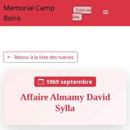
Memorial Camp
Faire un
menu
Boiro
don
Retour à la liste des tueries
1969 septembre
Affaire Almamy David
Sylla