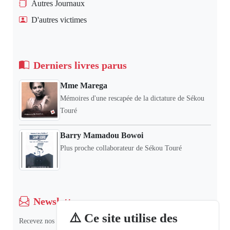
Autres Journaux
D'autres victimes
Derniers livres parus
Mme Marega
Mémoires d'une rescapée de la dictature de Sékou
Touré
Barry Mamadou Bowoi
Plus proche collaborateur de Sékou Touré
Newsletter
⚠️ Ce site utilise des
Recevez nos dernières informations et actualités.