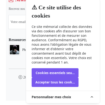
⚠️ Ce site utilise des
Recevez nos dernières informations et actualités.
cookies
Ce site mémorial collecte des données
via des cookies afin d'assurer son bon
fonctionnement et de mesurer son
Ressources
audience. Conformément au RGPD,
nous avons l'obligation légale de vous
informer et d'obtenir votre
Phaduba camp boiro
consentement avant tout dépôt de
cookies non essentiels. Votre choix est
conservé pendant 1 an.
Cookies essentiels seulement
2024 camp-boiro.org - Tous droits réservés
Accepter tous les cookies
Mémorial des Victimes du Camp Boiro
Personnaliser mes choix