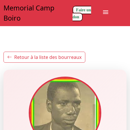
Memorial Camp
Faire un
menu
Boiro
don
Retour à la liste des bourreaux