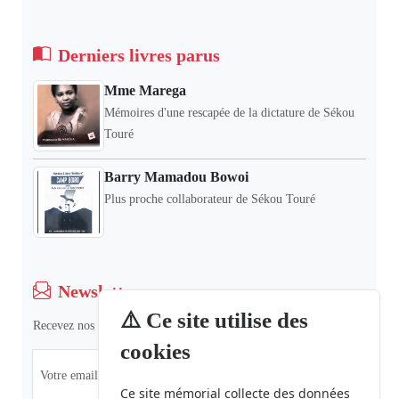
Derniers livres parus
Mme Marega
Mémoires d'une rescapée de la dictature de Sékou
Touré
Barry Mamadou Bowoi
Plus proche collaborateur de Sékou Touré
Newsletter
⚠️ Ce site utilise des
Recevez nos dernières informations et actualités.
cookies
Ce site mémorial collecte des données