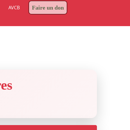
AVCB
Faire un don
es