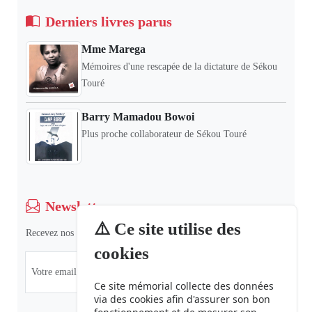
Derniers livres parus
Mme Marega
Mémoires d'une rescapée de la dictature de Sékou
Touré
Barry Mamadou Bowoi
Plus proche collaborateur de Sékou Touré
Newsletter
⚠️ Ce site utilise des
Recevez nos dernières informations et actualités.
cookies
Ce site mémorial collecte des données
via des cookies afin d'assurer son bon