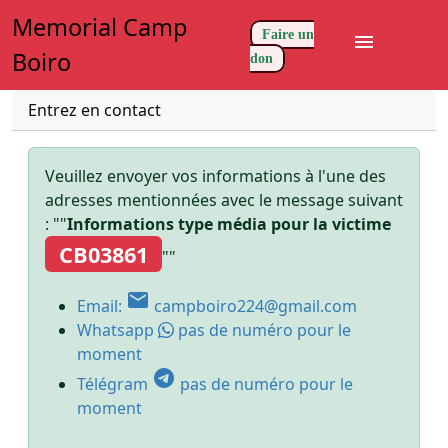
Memorial Camp
Faire un
menu
Boiro
don
Entrez en contact
Veuillez envoyer vos informations à l'une des
adresses mentionnées avec le message suivant
: ""
Informations type média pour la victime
CB03861
""
email
Email:
campboiro224@gmail.com
Whatsapp
pas de numéro pour le
moment
telegram
Télégram
pas de numéro pour le
moment