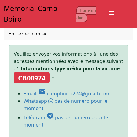
Memorial Camp
Faire un
menu
Boiro
don
Entrez en contact
Veuillez envoyer vos informations à l'une des
adresses mentionnées avec le message suivant
: ""
Informations type média pour la victime
CB00974
""
email
Email:
campboiro224@gmail.com
Whatsapp
pas de numéro pour le
moment
telegram
Télégram
pas de numéro pour le
moment