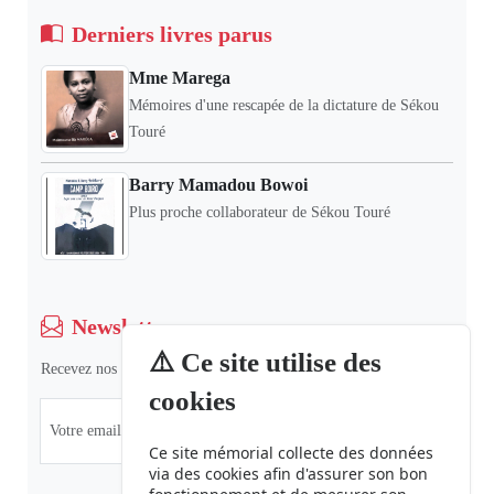
Derniers livres parus
Mme Marega
Mémoires d'une rescapée de la dictature de Sékou
Touré
Barry Mamadou Bowoi
Plus proche collaborateur de Sékou Touré
Newsletter
⚠️ Ce site utilise des
Recevez nos dernières informations et actualités.
cookies
Ce site mémorial collecte des données
via des cookies afin d'assurer son bon