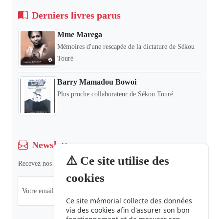
Derniers livres parus
Mme Marega
Mémoires d'une rescapée de la dictature de Sékou
Touré
Barry Mamadou Bowoi
Plus proche collaborateur de Sékou Touré
Newsletter
⚠️ Ce site utilise des
Recevez nos dernières informations et actualités.
cookies
Ce site mémorial collecte des données
via des cookies afin d'assurer son bon