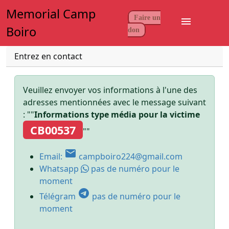
Memorial Camp
Faire un
menu
Boiro
don
Entrez en contact
Veuillez envoyer vos informations à l'une des
adresses mentionnées avec le message suivant
: ""
Informations type média pour la victime
CB00537
""
email
Email:
campboiro224@gmail.com
Whatsapp
pas de numéro pour le
moment
telegram
Télégram
pas de numéro pour le
moment