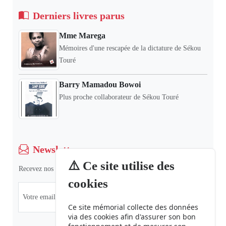
Derniers livres parus
Mme Marega
Mémoires d'une rescapée de la dictature de Sékou
Touré
Barry Mamadou Bowoi
Plus proche collaborateur de Sékou Touré
Newsletter
⚠️ Ce site utilise des
Recevez nos dernières informations et actualités.
cookies
Ce site mémorial collecte des données
via des cookies afin d'assurer son bon