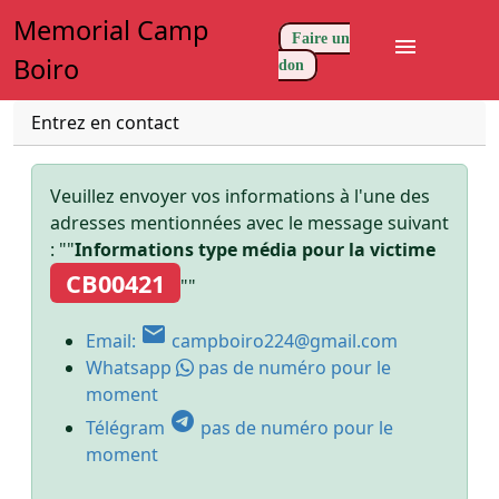
Memorial Camp
Faire un
menu
Boiro
don
Entrez en contact
Veuillez envoyer vos informations à l'une des
adresses mentionnées avec le message suivant
: ""
Informations type média pour la victime
CB00421
""
email
Email:
campboiro224@gmail.com
Whatsapp
pas de numéro pour le
moment
telegram
Télégram
pas de numéro pour le
moment