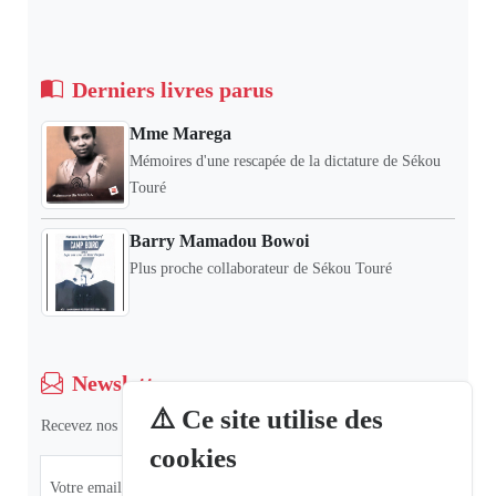
Derniers livres parus
Mme Marega
Mémoires d'une rescapée de la dictature de Sékou
Touré
Barry Mamadou Bowoi
Plus proche collaborateur de Sékou Touré
Newsletter
⚠️ Ce site utilise des
Recevez nos dernières informations et actualités.
cookies