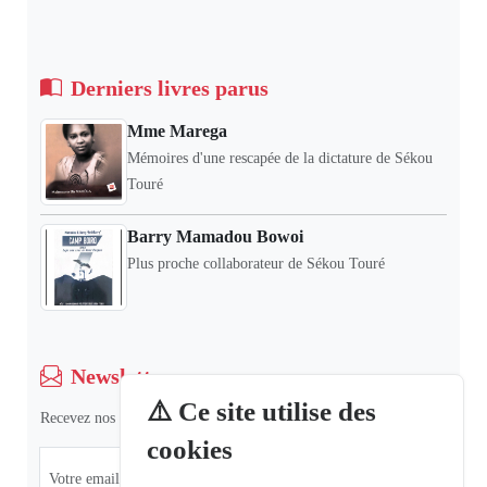
Derniers livres parus
Mme Marega
Mémoires d'une rescapée de la dictature de Sékou
Touré
Barry Mamadou Bowoi
Plus proche collaborateur de Sékou Touré
Newsletter
⚠️ Ce site utilise des
Recevez nos dernières informations et actualités.
cookies