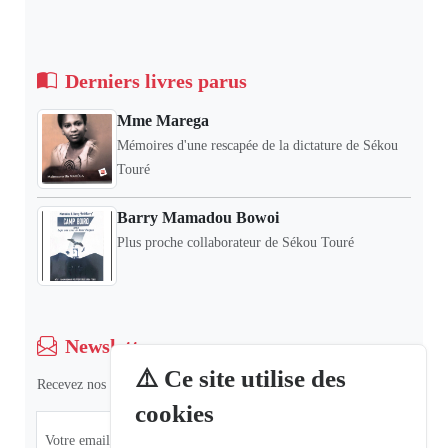
Derniers livres parus
Mme Marega
Mémoires d'une rescapée de la dictature de Sékou
Touré
Barry Mamadou Bowoi
Plus proche collaborateur de Sékou Touré
Newsletter
⚠️ Ce site utilise des
Recevez nos dernières informations et actualités.
cookies